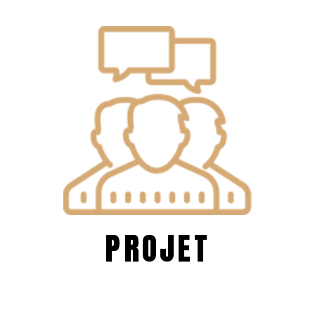
P
R
O
J
E
T