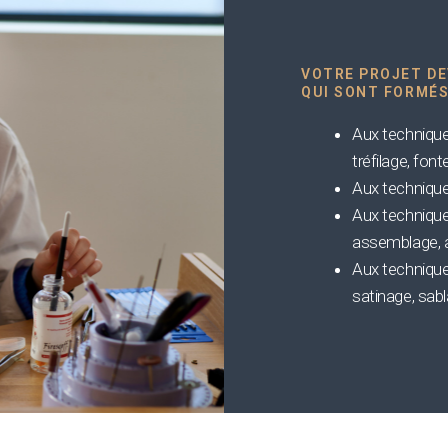
VOTRE PROJET DE
QUI SONT FORMÉS
Aux technique
tréfilage, font
Aux technique
Aux technique
assemblage, a
Aux techniques
satinage, sabl